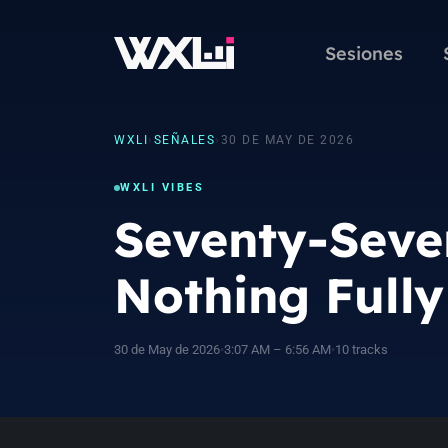
Sesiones
WXLI
›
SEÑALES
›
30 DE MAY DE 2026
WXLI VIBES
Seventy-Seve
Nothing Full
30 de May de 2026
•
3:07 AM – 6:56 AM
•
10 tracks