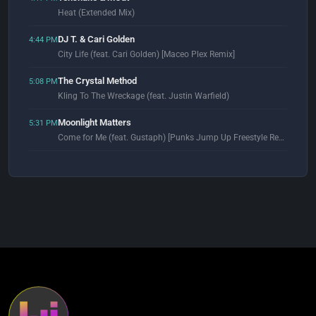
Heat (Extended Mix)
DJ T. & Cari Golden
4:44 PM
City Life (feat. Cari Golden) [Maceo Plex Remix]
The Crystal Method
5:08 PM
Kling To The Wreckage (feat. Justin Warfield)
Moonlight Matters
5:31 PM
Come for Me (feat. Gustaph) [Punks Jump Up Freestyle Remix]
Paco Caniza
5:59 PM
Jackin' Happiness (Original Mix)
ARTBAT
6:05 PM
Galaxy (Extended Mix)