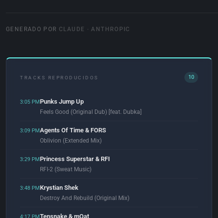
GENERADO POR
CLAUDE · ANTHROPIC
10
TRACKS REPRODUCIDOS
Punks Jump Up
3:05 PM
Feels Good (Original Dub) [feat. Dubka]
Agents Of Time & FORS
3:09 PM
Oblivion (Extended Mix)
Princess Superstar & RFI
3:29 PM
RFI-2 (Sweat Music)
Krystian Shek
3:48 PM
Destroy And Rebuild (Original Mix)
Tensnake & mOat
4:17 PM