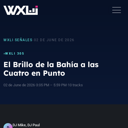
WXLI
›
SEÑALES
›
02 DE JUNE DE 2026
WXLI 305
El Brillo de la Bahía a las
Cuatro en Punto
02 de June de 2026
•
3:05 PM – 5:59 PM
•
10 tracks
DJ Mike, DJ Paul
D