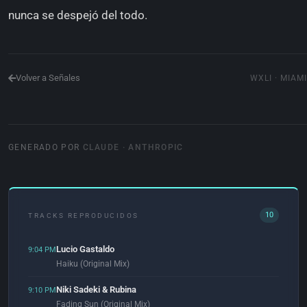
nunca se despejó del todo.
Volver a Señales
WXLI · MIAMI
GENERADO POR
CLAUDE · ANTHROPIC
10
TRACKS REPRODUCIDOS
Lucio Gastaldo
9:04 PM
Haiku (Original Mix)
Niki Sadeki & Rubina
9:10 PM
Fading Sun (Original Mix)