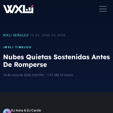
WXLI
›
SEÑALES
›
16 DE JUNE DE 2026
WXLI TIMELOG
Nubes Quietas Sostenidas Antes
De Romperse
16 de June de 2026
•
9:04 PM – 1:57 AM
•
10 tracks
DJ Anna & DJ Carola
D