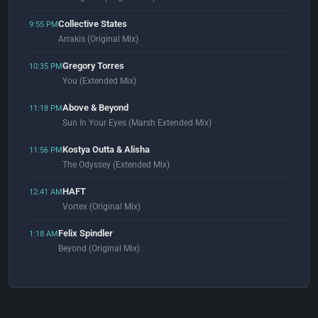
Collective States
9:55 PM
Arrakis (Original Mix)
Gregory Torres
10:35 PM
You (Extended Mix)
Above & Beyond
11:18 PM
Sun In Your Eyes (Marsh Extended Mix)
Kostya Outta & Alisha
11:56 PM
The Odyssey (Extended Mix)
HAFT
12:41 AM
Vortex (Original Mix)
Felix Spindler
1:18 AM
Beyond (Original Mix)
Albuquerque & Anonimat
1:56 AM
Like First Time Flight (Extended Mix)
Björk
2:04 AM