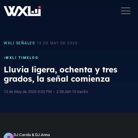
WXLI
›
SEÑALES
›
13 DE MAY DE 2026
WXLI TIMELOG
Lluvia ligera, ochenta y tres
grados, la señal comienza
13 de May de 2026
•
9:02 PM – 2:58 AM
•
10 tracks
DJ Carola & DJ Anna
D