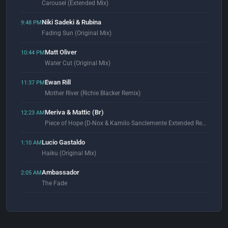
Carousel (Extended Mix)
Niki Sadeki & Rubina
9:48 PM
Fading Sun (Original Mix)
Matt Oliver
10:44 PM
Water Cut (Original Mix)
Ewan Rill
11:37 PM
Mother River (Richie Blacker Remix)
Meriva & Mattic (Br)
12:23 AM
Piece of Hope (D-Nox & Kamilo Sanclemente Extended Remix)
Lucio Gastaldo
1:10 AM
Haiku (Original Mix)
Ambassador
2:05 AM
The Fade
Always On Acid
2:56 AM
Bicycle Day (Original Mix)