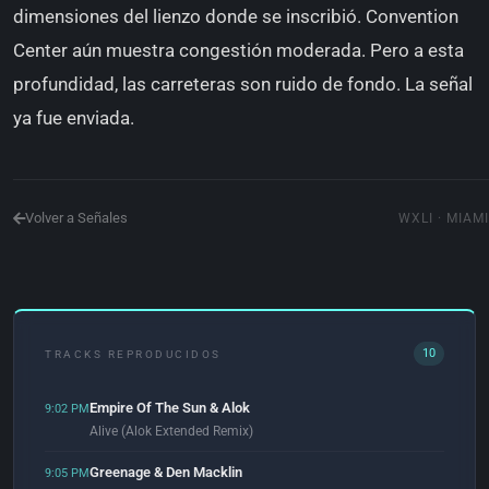
dimensiones del lienzo donde se inscribió. Convention
Center aún muestra congestión moderada. Pero a esta
profundidad, las carreteras son ruido de fondo. La señal
ya fue enviada.
Volver a Señales
WXLI · MIAMI
10
TRACKS REPRODUCIDOS
Empire Of The Sun & Alok
9:02 PM
Alive (Alok Extended Remix)
Greenage & Den Macklin
9:05 PM