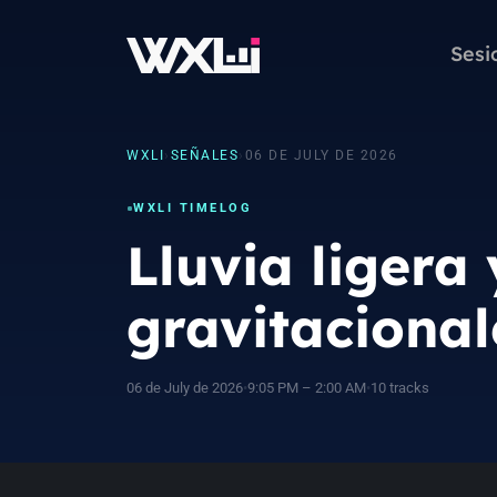
Sesi
WXLI
›
SEÑALES
›
06 DE JULY DE 2026
WXLI TIMELOG
Lluvia ligera
gravitacional
06 de July de 2026
•
9:05 PM – 2:00 AM
•
10 tracks