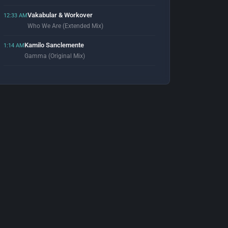
Vakabular & Workover
12:33 AM
Who We Are (Extended Mix)
Kamilo Sanclemente
1:14 AM
Gamma (Original Mix)
Benja Molina, Ilias Katelanos & Plecta
1:52 AM
Pandora (Original Mix)
Guy Gerber
1:59 AM
What To Do (Original Mix)