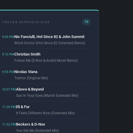
10
TRACKS REPRODUCIDOS
Nic Fanciulli, Hot Since 82 & John Summit
9:05 PM
Witch Doctor (Hot Since 82 Extended Remix)
Christian Smith
9:10 PM
Follow Me (D-Nox & André Moret Remix)
Nicolas Viana
9:55 PM
Tremor (Original Mix)
Above & Beyond
10:37 PM
Sun In Your Eyes (Marsh Extended Mix)
Eli & Fur
11:20 PM
It Feels Different Now (Extended Mix)
Beckers & D-Nox
11:52 PM
You Get Me (Extended Mix)