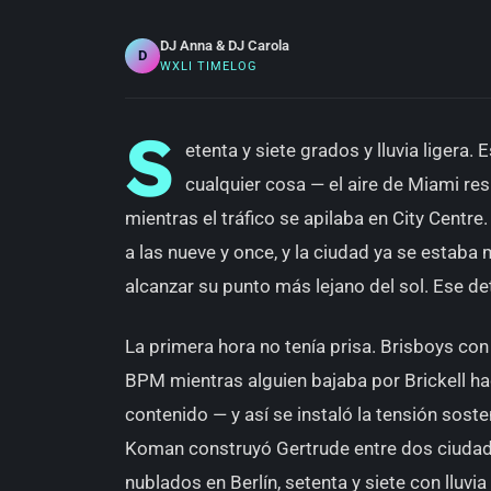
DJ Anna & DJ Carola
D
WXLI TIMELOG
S
etenta y siete grados y lluvia ligera.
cualquier cosa — el aire de Miami res
mientras el tráfico se apilaba en City Centre
a las nueve y once, y la ciudad ya se estaba
alcanzar su punto más lejano del sol. Ese de
La primera hora no tenía prisa. Brisboys co
BPM mientras alguien bajaba por Brickell hac
contenido — y así se instaló la tensión sost
Koman construyó Gertrude entre dos ciudad
nublados en Berlín, setenta y siete con lluvi