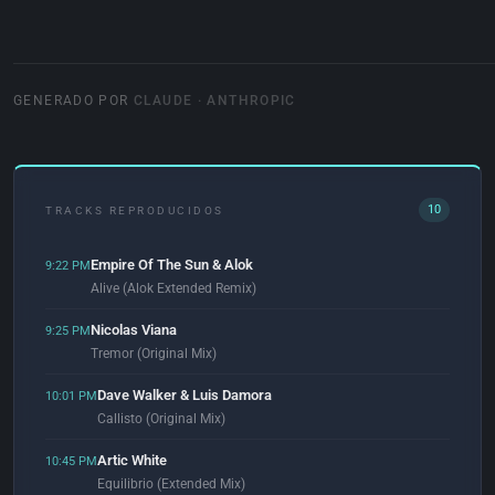
GENERADO POR
CLAUDE · ANTHROPIC
10
TRACKS REPRODUCIDOS
Empire Of The Sun & Alok
9:22 PM
Alive (Alok Extended Remix)
Nicolas Viana
9:25 PM
Tremor (Original Mix)
Dave Walker & Luis Damora
10:01 PM
Callisto (Original Mix)
Artic White
10:45 PM
Equilibrio (Extended Mix)