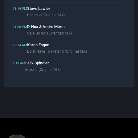
Steve Lawler
11:19 PM
Pegasus (Original Mix)
D-Nox & Andre Moret
11:58 PM
Vale Do Sol (Extended Mix)
Karen Fagan
12:34 AM
Don't Have To Pretend (Original Mix)
Felix Spindler
1:19 AM
Beyond (Original Mix)
Kasper Koman
1:52 AM
Gertrude (Extended Mix)
FreakMe
2:00 AM
Break It Down (Original Mix)