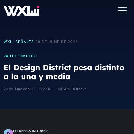
WXLI
›
SEÑALES
›
20 DE JUNE DE 2026
WXLI TIMELOG
El Design District pesa distinto
a la una y media
20 de June de 2026
•
9:22 PM – 1:53 AM
•
10 tracks
DJ Anna & DJ Carola
D