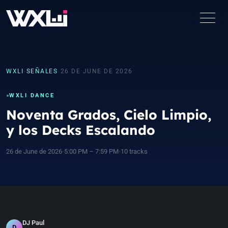
WXLI
›
SEÑALES
›
26 DE JUNE DE 2026
WXLI DANCE
Noventa Grados, Cielo Limpio,
y los Decks Escalando
26 de June de 2026
•
5:00 PM – 7:59 PM
•
10 tracks
DJ Paul
D