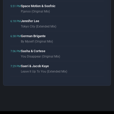
Space Motion & Soofnic
5:51 PM
Pjanoo (Original Mix)
Jennifer Lee
6:18 PM
Tokyo City (Extended Mix)
German Brigante
6:38 PM
By Myself (Original Mix)
Sasha & Cortese
7:06 PM
You Disappear (Original Mix)
Saeri & Jacob Kaye
7:29 PM
Leave It Up To You (Extended Mix)
Rewire
7:58 PM
Back Again (Extended Mix)
DJ Gunther
8:04 PM
Deep House