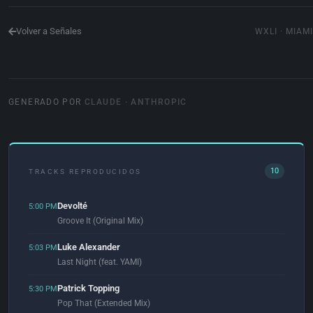
Volver a Señales
WXLI · MIAMI
GENERADO POR
CLAUDE · ANTHROPIC
10
TRACKS REPRODUCIDOS
Devolté
5:00 PM
Groove It (Original Mix)
Luke Alexander
5:03 PM
Last Night (feat. YAMI)
Patrick Topping
5:30 PM
Pop That (Extended Mix)