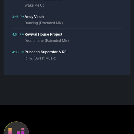
Wake Me Up
Andy Vinch
3:43 PM
Dancing (Extended Mix)
Revival House Project
4:04 PM
Deeper Love (Extended Mix)
Princess Superstar & RFI
4:33 PM
RFI-2 (Sweat Music)
Stefano Noferini
4:53 PM
That's True (Original Mix)
Luke Alexander
4:59 PM
Last Night (feat. YAMI)