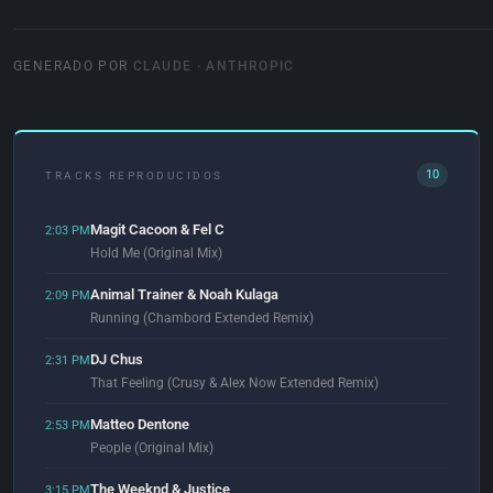
GENERADO POR
CLAUDE · ANTHROPIC
10
TRACKS REPRODUCIDOS
Magit Cacoon & Fel C
2:03 PM
Hold Me (Original Mix)
Animal Trainer & Noah Kulaga
2:09 PM
Running (Chambord Extended Remix)
DJ Chus
2:31 PM
That Feeling (Crusy & Alex Now Extended Remix)
Matteo Dentone
2:53 PM
People (Original Mix)
The Weeknd & Justice
3:15 PM