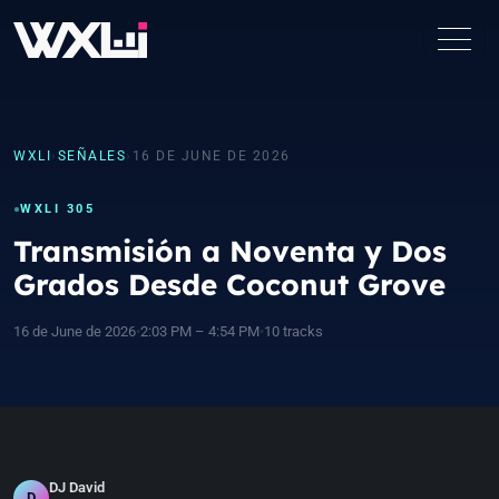
WXLI
›
SEÑALES
›
16 DE JUNE DE 2026
WXLI 305
Transmisión a Noventa y Dos
Grados Desde Coconut Grove
16 de June de 2026
•
2:03 PM – 4:54 PM
•
10 tracks
DJ David
D