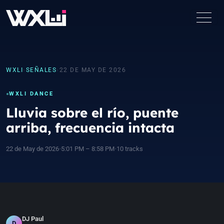
WXLI
›
SEÑALES
›
22 DE MAY DE 2026
WXLI DANCE
Lluvia sobre el río, puente
arriba, frecuencia intacta
22 de May de 2026
•
5:01 PM – 8:58 PM
•
10 tracks
DJ Paul
D