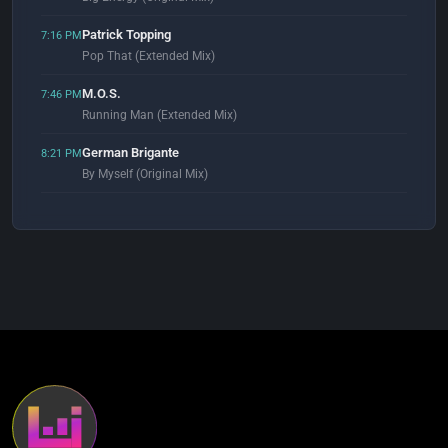
Patrick Topping
7:16 PM
Pop That (Extended Mix)
M.O.S.
7:46 PM
Running Man (Extended Mix)
German Brigante
8:21 PM
By Myself (Original Mix)
Whiteout
8:57 PM
Haunted (Original Mix)
Kai Tracid
9:02 PM
Dance For Eternity (Groover Mix)