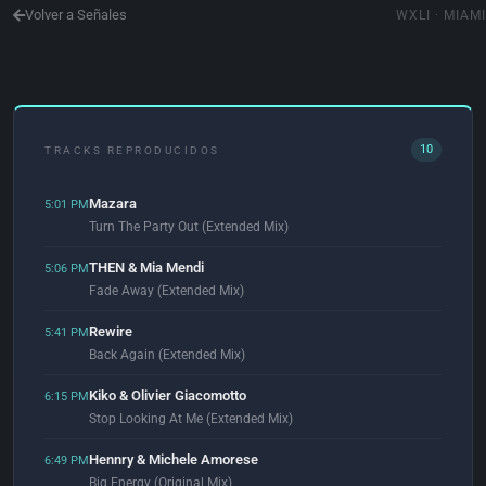
Volver a Señales
WXLI · MIAMI
10
TRACKS REPRODUCIDOS
Mazara
5:01 PM
Turn The Party Out (Extended Mix)
THEN & Mia Mendi
5:06 PM
Fade Away (Extended Mix)
Rewire
5:41 PM
Back Again (Extended Mix)
Kiko & Olivier Giacomotto
6:15 PM
Stop Looking At Me (Extended Mix)
Hennry & Michele Amorese
6:49 PM
Big Energy (Original Mix)