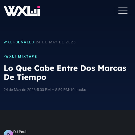
WXLI
›
SEÑALES
›
24 DE MAY DE 2026
WXLI MIXTAPE
Lo Que Cabe Entre Dos Marcas
De Tiempo
24 de May de 2026
•
5:03 PM – 8:59 PM
•
10 tracks
DJ Paul
D