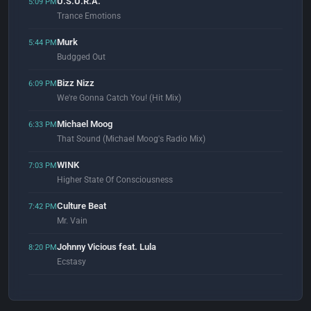
U.S.U.R.A.
5:09 PM
Trance Emotions
Murk
5:44 PM
Budgged Out
Bizz Nizz
6:09 PM
We're Gonna Catch You! (Hit Mix)
Michael Moog
6:33 PM
That Sound (Michael Moog's Radio Mix)
WINK
7:03 PM
Higher State Of Consciousness
Culture Beat
7:42 PM
Mr. Vain
Johnny Vicious feat. Lula
8:20 PM
Ecstasy
Hysteric Ego
8:58 PM
Want Love