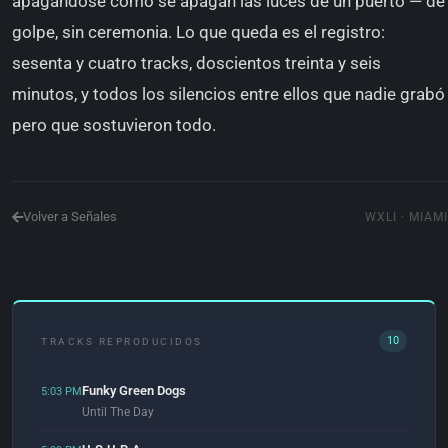
apagándose como se apagan las luces de un puerto — de
golpe, sin ceremonia. Lo que queda es el registro:
sesenta y cuatro tracks, doscientos treinta y seis
minutos, y todos los silencios entre ellos que nadie grabó
pero que sostuvieron todo.
Volver a Señales
WXLI · MIAMI
10
TRACKS REPRODUCIDOS
Funky Green Dogs
5:03 PM
Until The Day