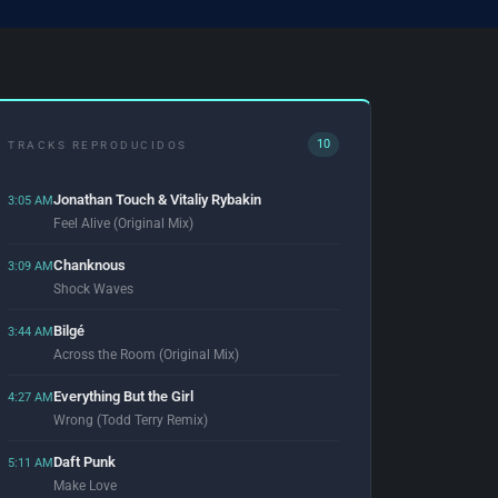
10
TRACKS REPRODUCIDOS
Jonathan Touch & Vitaliy Rybakin
3:05 AM
Feel Alive (Original Mix)
Chanknous
3:09 AM
Shock Waves
Bilgé
3:44 AM
Across the Room (Original Mix)
Everything But the Girl
4:27 AM
Wrong (Todd Terry Remix)
Daft Punk
5:11 AM
Make Love