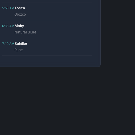
Tosca
5:53 AM
Orozco
Moby
6:33 AM
Natural Blues
Schiller
7:10 AM
Ruhe
Guy Gerber
7:53 AM
What To Do (Original Mix)
Rønhöff & Qualista
8:00 AM
Magical Place (Original Mix)