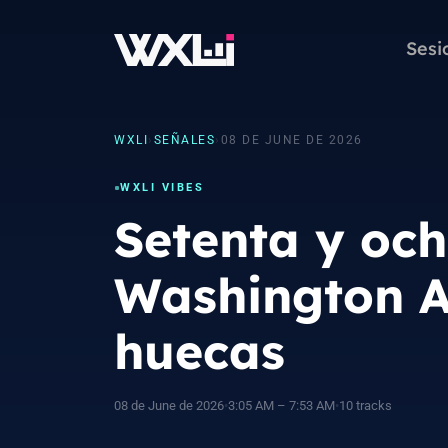
Sesi
WXLI
›
SEÑALES
›
08 DE JUNE DE 2026
WXLI VIBES
Setenta y och
Washington A
huecas
08 de June de 2026
•
3:05 AM – 7:53 AM
•
10 tracks