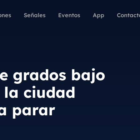
ones
Señales
Eventos
App
Contact
te grados bajo
 la ciudad
a parar