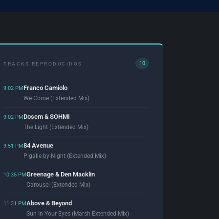
10
TRACKS REPRODUCIDOS
Franco Camiolo
9:02 PM
We Come (Extended Mix)
Dosem & SOHMI
9:02 PM
The Light (Extended Mix)
84 Avenue
9:51 PM
Pigalle by Night (Extended Mix)
Greenage & Den Macklin
10:35 PM
Carousel (Extended Mix)
Above & Beyond
11:31 PM
Sun In Your Eyes (Marsh Extended Mix)