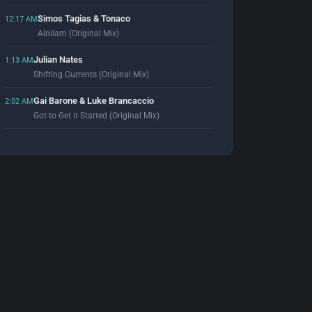
Simos Tagias & Tonaco
12:17 AM
Alnilam (Original Mix)
Julian Nates
1:13 AM
Shifting Currents (Original Mix)
Gai Barone & Luke Brancaccio
2:02 AM
Got to Get it Started (Original Mix)
Monika Kruse & Voodooamt
2:55 AM
Luvsucka (Tantum Remix)
Justice
3:02 AM
One Minute To Midnight