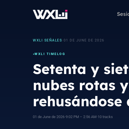
Sesi
WXLI
›
SEÑALES
›
01 DE JUNE DE 2026
WXLI TIMELOG
Setenta y sie
nubes rotas y
rehusándose 
01 de June de 2026
•
9:02 PM – 2:56 AM
•
10 tracks