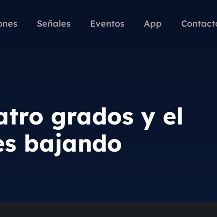
ones
Señales
Eventos
App
Contact
tro grados y el
es bajando