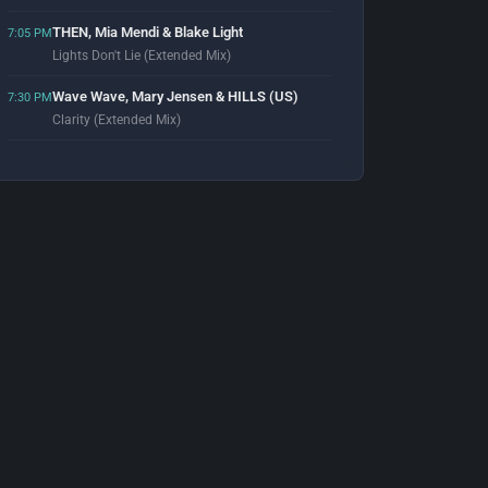
THEN, Mia Mendi & Blake Light
7:05 PM
Lights Don't Lie (Extended Mix)
Wave Wave, Mary Jensen & HILLS (US)
7:30 PM
Clarity (Extended Mix)
Giuseppe Martini
7:53 PM
Moana (Original Mix)
DJ Gunther
7:59 PM
Deep House