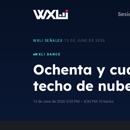
Sesi
WXLI
›
SEÑALES
›
13 DE JUNE DE 2026
WXLI DANCE
Ochenta y cua
techo de nub
13 de June de 2026
•
5:05 PM – 8:00 PM
•
10 tracks