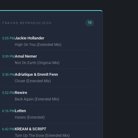
10
TRACKS REPRODUCIDOS
Jackie Hollander
5:05 PM
High On You (Extended Mix)
Amal Nemer
5:09 PM
Not On Earth (Original Mix)
Adriatique & Emmit Fenn
5:30 PM
Closer (Extended Mix)
Rewire
5:52 PM
Back Again (Extended Mix)
Lotten
6:16 PM
Haters (Extended)
KREAM & SCRIPT
6:42 PM
Turn Up The Dose (Extended Mix)