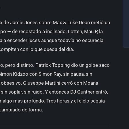
.
remix de Jamie Jones sobre Max & Luke Dean metió un
po — de recostado a inclinado. Lotten, Mau P, la
a a encender luces aunque todavía no oscurecía
compiten con lo que queda del día.
o, pero distinto. Patrick Topping dio un golpe seco
Simon Kidzoo con Simon Ray, sin pausa, sin
r, obsesivo. Giuseppe Martini cerró con Moana
in soplar, sin ruido. Y entonces DJ Gunther entró,
r algo más profundo. Tres horas y el cielo seguía
a cambiado de forma.